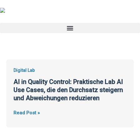
Skip
to
content
AI
Digital Lab
in
AI in Quality Control: Praktische Lab AI
Quality
Use Cases, die den Durchsatz steigern
Control:
und Abweichungen reduzieren
Praktische
Lab
Read Post »
AI
Use
Cases,
die